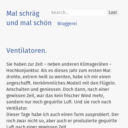
Skip
to
Mal schräg
Los!
content
und mal schön
Bloggerei
Ventilatoren.
Sie haben zur Zeit – neben anderen Klimageräten –
Hochkonjunktur. Als es dieses Jahr zum ersten Mal
drohte, extrem heiß zu werden, habe ich mir einen
angeschafft. Herkömmliches Modell mit den Flügeln.
Anschalten und geniessen. Doch dann, nach einer
gewissen Zeit, war das kein frischer Wind mehr,
sondern nur noch gequirlte Luft. Und sie roch nach
Ventilator.
Dieser Tage habe ich auch einen Turm ausprobiert. Der
roch zwar nicht so, aber auch er produzierte gequirlte
Luft nach einer gewissen Zeit.