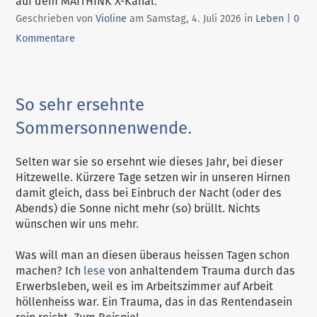
auf dem MAITHINK X-Kanal.
Kategorien:
Geschrieben von
Violine
am
Samstag, 4. Juli 2026
in
Leben
|
0
Kommentare
So sehr ersehnte
Sommersonnenwende.
Selten war sie so ersehnt wie dieses Jahr, bei dieser
Hitzewelle. Kürzere Tage setzen wir in unseren Hirnen
damit gleich, dass bei Einbruch der Nacht (oder des
Abends) die Sonne nicht mehr (so) brüllt. Nichts
wünschen wir uns mehr.
Was will man an diesen überaus heissen Tagen schon
machen? Ich
lese
von anhaltendem Trauma durch das
Erwerbsleben, weil es im Arbeitszimmer auf Arbeit
höllenheiss war. Ein Trauma, das in das Rentendasein